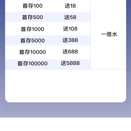
新石器 X3 背笼车